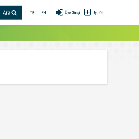
Ara
TR
|
EN
Üye Girişi
Üye Ol