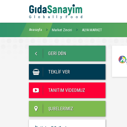
Anasayfa
Market Zinciri
ALYA MARKET
GERİ DÖN
TEKLİF VER
TANITIM VİDEOMUZ
ŞUBELERİMİZ