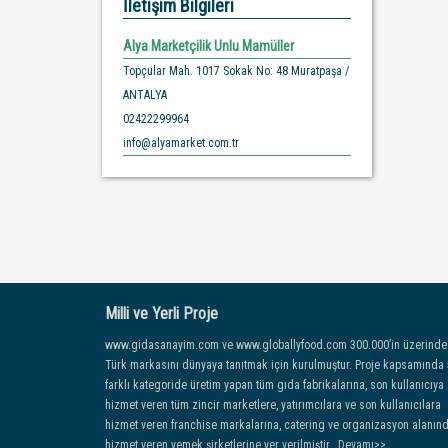
İletişim Bilgileri
Alya Marketçilik Unlu Mamüller
Topçular Mah. 1017 Sokak No: 48 Muratpaşa /
ANTALYA
02422299964
info@alyamarket.com.tr
Milli ve Yerli Proje
www.gidasanayim.com ve www.globallyfood.com 300.000’in üzerinde
Türk markasını dünyaya tanıtmak için kurulmuştur. Proje kapsamında
farklı kategoride üretim yapan tüm gıda fabrikalarına, son kullanıcıya
hizmet veren tüm zincir marketlere, yatırımcılara ve son kullanıcılara
hizmet veren franchise markalarına, catering ve organizasyon alanın
hizmet veren yemek şirketlerine yer verilmiştir...Devamı>>