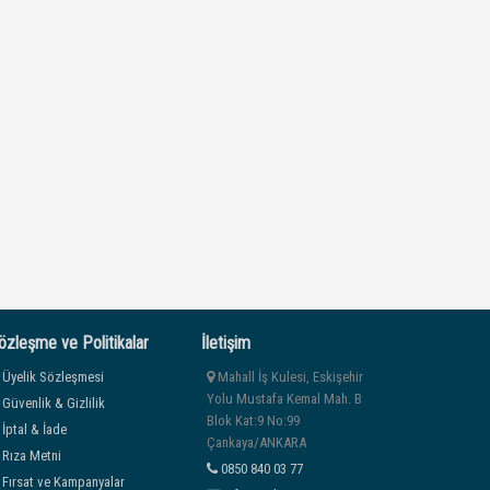
özleşme ve Politikalar
İletişim
Üyelik Sözleşmesi
Mahall İş Kulesi, Eskişehir
Yolu Mustafa Kemal Mah. B
Güvenlik & Gizlilik
Blok Kat:9 No:99
İptal & İade
Çankaya/ANKARA
Rıza Metni
0850 840 03 77
Fırsat ve Kampanyalar