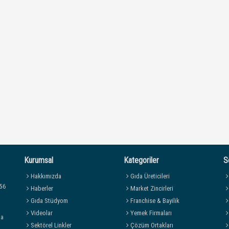
Kurumsal
Kategoriler
S
Hakkımızda
Gıda Üreticileri
 56
Haberler
Market Zincirleri
Gıda Stüdyom
Franchise & Bayilik
Videolar
Yemek Firmaları
da
Sektörel Linkler
Çözüm Ortakları