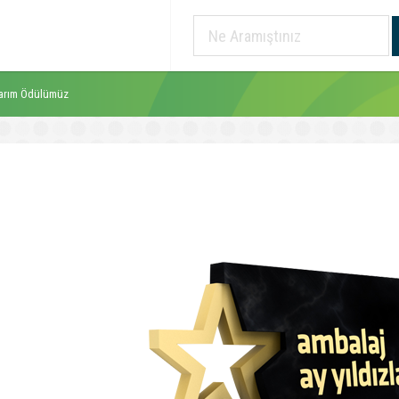
arım Ödülümüz