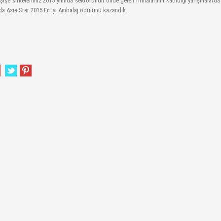
işe sirkelerimiz 2015 yılında sektörünün önde gelen firmalarının katıldığı yarışmalarda
da Asia Star 2015 En iyi Ambalaj ödülünü kazandık.