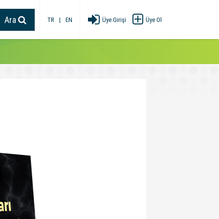
Ara
TR
|
EN
Üye Girişi
Üye Ol