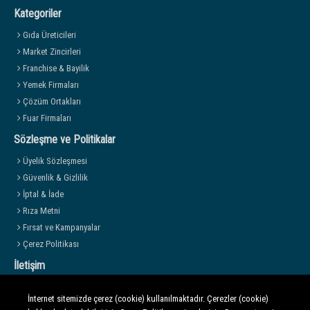
Kategoriler
Gıda Üreticileri
Market Zincirleri
Franchise & Bayilik
Yemek Firmaları
Çözüm Ortakları
Fuar Firmaları
Sözleşme ve Politikalar
Üyelik Sözleşmesi
Güvenlik & Gizlilik
İptal & İade
Rıza Metni
Fırsat ve Kampanyalar
Çerez Politikası
İletişim
Mahall İş Kulesi, Eskişehir Yolu Mustafa Kemal Mah. B Blok Kat:9 No:99
İnternet sitemizde çerez (cookie) kullanılmaktadır. Çerezler (cookie)
Çankaya/ANKARA