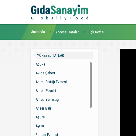
Anasayfa
Yöresel Tatalar
İçli Köfte
YÖRESEL TATLAR
Acuka
Akide Şekeri
Antep Fıstığı Ezmesi
Antep Peyniri
Antep Yerfıstığı
Anzer Balı
Aşure
Ayran
Badem Ezmesi