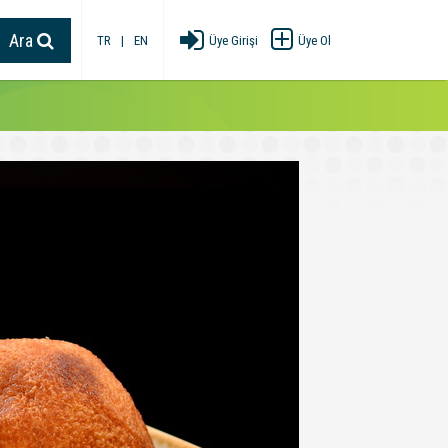
Ara
TR
|
EN
Üye Girişi
Üye Ol