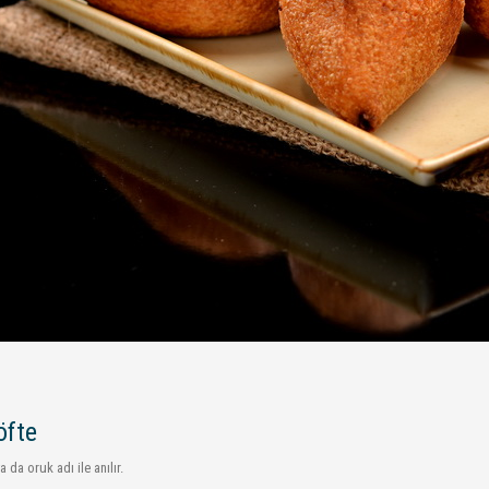
öfte
ya da oruk adı ile anılır.