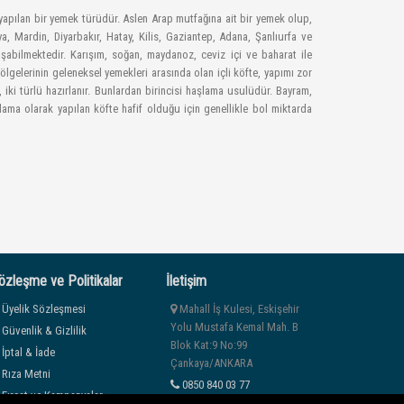
e yapılan bir yemek türüdür. Aslen Arap mutfağına ait bir yemek olup,
a, Mardin, Diyarbakır, Hatay, Kilis, Gaziantep, Adana, Şanlıurfa ve
şabilmektedir. Karışım, soğan, maydanoz, ceviz içi ve baharat ile
ölgelerinin geleneksel yemekleri arasında olan içli köfte, yapımı zor
 iki türlü hazırlanır. Bunlardan birincisi haşlama usulüdür. Bayram,
şlama olarak yapılan köfte hafif olduğu için genellikle bol miktarda
özleşme ve Politikalar
İletişim
Üyelik Sözleşmesi
Mahall İş Kulesi, Eskişehir
Yolu Mustafa Kemal Mah. B
Güvenlik & Gizlilik
Blok Kat:9 No:99
İptal & İade
Çankaya/ANKARA
Rıza Metni
0850 840 03 77
Fırsat ve Kampanyalar