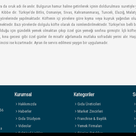
 ya da oruk adı ile anılır. Bulgurun hamur haline getirilerek içinin doldurulması suretiyl
Kibbe dir. Türkiye'de Bitlis, Osmaniye, Sivas, Kahramanmaraş, Tunceli, Elazığ, Malaty
yörelerinde yapılmaktadır. Köftenin içi yörelere göre kıyma veya kuyruk yağından olu
ektedir. Bazı yörelerde dolgulu köfte olarak da isimlendirilmektedir. Türkiye'nin belli b
duğu için gündelik yemek olmaktan çıkıp özel gün yemeği sınıfına girmiştir. İçli köfte,
, kına gecesi gibi özel günler ile misafir ağırlamada mutlaka sofradaki yerini alır. Ha
İkincisi ise kızartmadır. Ayran ile servis edilmesi yaygın bir uygulamadır.
Kurumsal
Kategoriler
S
Hakkımızda
Gıda Üreticileri
 56
Haberler
Market Zincirleri
Gıda Stüdyom
Franchise & Bayilik
Videolar
Yemek Firmaları
da
Sektörel Linkler
Çözüm Ortakları