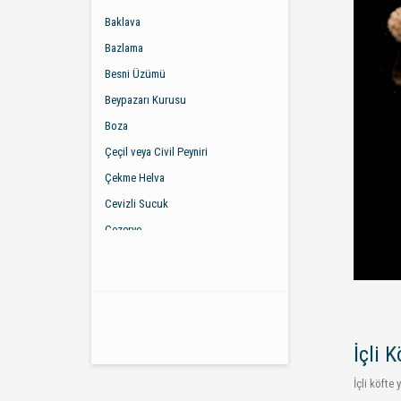
Baklava
Bazlama
Besni Üzümü
Beypazarı Kurusu
Boza
Çeçil veya Civil Peyniri
Çekme Helva
Cevizli Sucuk
Cezerye
Çiğ Köfte
Çökelek
Çorum Leblebisi
Dil Peyniri
İçli K
Erişte
İçli köfte 
Eski Kaşar